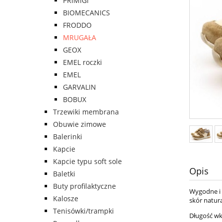
PRIMIGI
BIOMECANICS
FRODDO
MRUGAŁA
GEOX
EMEL roczki
EMEL
GARVALIN
BOBUX
Trzewiki membrana
Obuwie zimowe
Balerinki
Kapcie
Kapcie typu soft sole
Opis
Baletki
Buty profilaktyczne
Wygodne i 
Kalosze
skór natur
Tenisówki/trampki
Długość wk