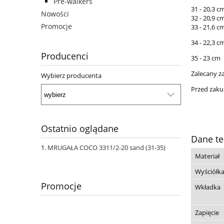
Pre-walkers
31 - 20,3 c
Nowości
32 - 20,9 c
Promocje
33 - 21,6 c
34 - 22,3 c
Producenci
35 - 23 cm
Zalecany z
Wybierz producenta
Przed zaku
Ostatnio oglądane
Dane te
MRUGAŁA COCO 3311/2-20 sand (31-35)
Materiał
Wyściółk
Promocje
Wkładka
Zapięcie