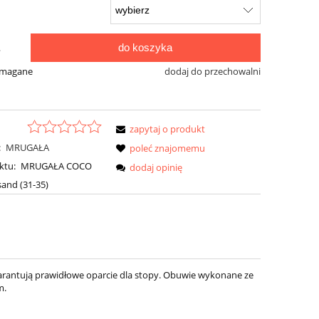
do koszyka
.
ymagane
dodaj do przechowalni
zapytaj o produkt
:
MRUGAŁA
poleć znajomemu
ktu:
MRUGAŁA COCO
dodaj opinię
sand (31-35)
arantują prawidłowe oparcie dla stopy. Obuwie wykonane ze
m.