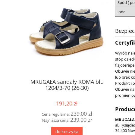
Spód ( p
inne
Bezpie
Certyfi
Wyrób nale
stóp dziec
fizjoterape
Obuwie nie
lub brak k
MRUGAŁA sandały ROMA blu
Supe
Produkt i 
1204/3-70 (26-30)
grau/he
Obuwie nal
promieniow
191,20 zł
Produc
239,00 zł
Cena regularna:
Cena
239,00 zł
MRUGAŁA 
Najniższa cena:
Najn
al. Tysiącle
34-400 Now
do koszyka