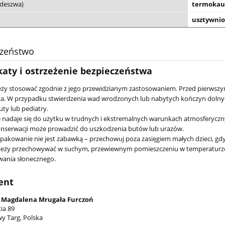
odeszwa)
termokauc
usztywnio
czeństwo
katy i ostrzeżenie bezpieczeństwa
ży stosować zgodnie z jego przewidzianym zastosowaniem. Przed pierwszym
ka. W przypadku stwierdzenia wad wrodzonych lub nabytych kończyn dolnyc
uty lub pediatry.
 nadaje się do użytku w trudnych i ekstremalnych warunkach atmosferycz
onserwacji może prowadzić do uszkodzenia butów lub urazów.
rfit sandały FLOW
EMEL sandałki sandały e1560
opakowanie nie jest zabawką – przechowuj poza zasięgiem małych dzieci, gdy
llgrun 1-000033-2000
eży przechowywać w suchym, przewiewnym pomieszczeniu w temperaturze do
ania słonecznego.
167,20 zł
183,20 zł
ent
209,00 zł
229,00 zł
 regularna:
Cena regularna:
209,00 zł
229,00 zł
Magdalena Mrugała Furczoń
iższa cena:
Najniższa cena:
cia 89
y Targ, Polska
do koszyka
do koszyka