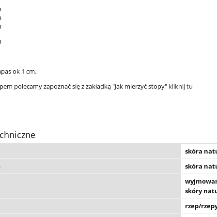
m
m
m
m
apas ok 1 cm.
pem polecamy zapoznać się z zakładką "Jak mierzyć stopy"
kliknij tu
chniczne
skóra nat
a
skóra nat
wyjmowana
skóry nat
rzep/rzep