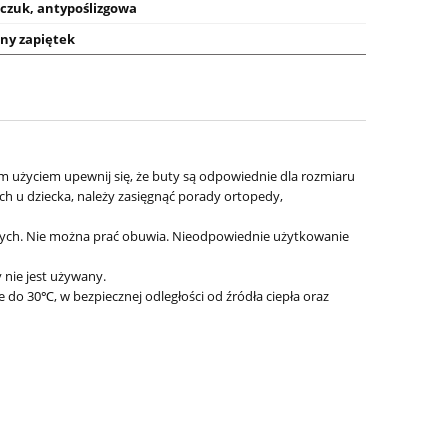
zuk, antypoślizgowa
ny zapiętek
 użyciem upewnij się, że buty są odpowiednie dla rozmiaru
h u dziecka, należy zasięgnąć porady ortopedy,
nych. Nie można prać obuwia. Nieodpowiednie użytkowanie
-23
MRUGAŁA sandały MILA rosa
Superfit san
 nie jest używany.
1315/2-40 (31-35)
609037-850
 30℃, w bezpiecznej odległości od źródła ciepła oraz
207,20 zł
167,
259,00 zł
Cena regularna:
Cena regularn
259,00 zł
Najniższa cena:
Najniższa cen
do koszyka
do ko