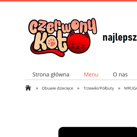
Strona główna
Menu
O nas
»
»
»
Obuwie dziecięce
Trzewiki/Półbuty
MRUG