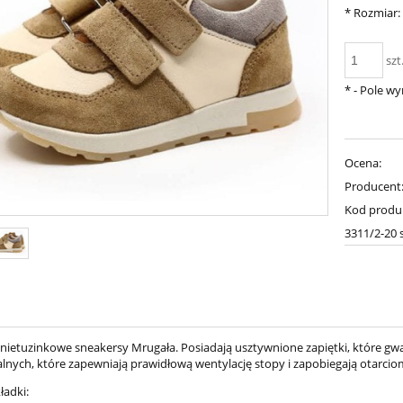
*
Rozmiar:
szt
*
- Pole w
Ocena:
Producent
Kod produ
3311/2-20 
nietuzinkowe sneakersy Mrugała. Posiadają usztywnione zapiętki, które gw
alnych, które zapewniają prawidłową wentylację stopy i zapobiegają otarcio
ładki: