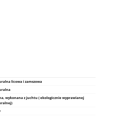
uralna licowa i zamszowa
uralna
, wykonana z juchtu ( ekologicznie wyprawianej
uralnej)
y