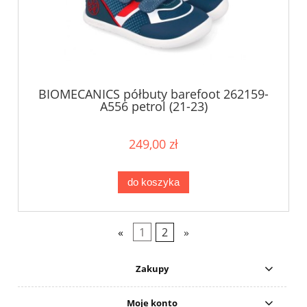
BIOMECANICS półbuty barefoot 262159-
A556 petrol (21-23)
249,00 zł
do koszyka
«
1
2
»
Zakupy
Moje konto