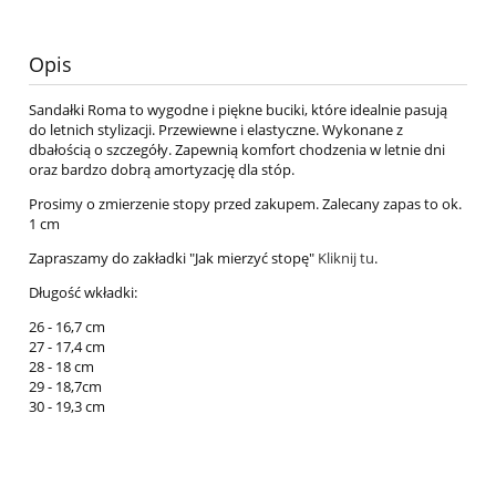
Opis
Sandałki Roma to wygodne i piękne buciki, które idealnie pasują
do letnich stylizacji. Przewiewne i elastyczne. Wykonane z
dbałością o szczegóły. Zapewnią komfort chodzenia w letnie dni
oraz bardzo dobrą amortyzację dla stóp.
Prosimy o zmierzenie stopy przed zakupem. Zalecany zapas to ok.
1 cm
Zapraszamy do zakładki "Jak mierzyć stopę"
Kliknij tu
.
Długość wkładki:
26 - 16,7 cm
27 - 17,4 cm
28 - 18 cm
29 - 18,7cm
30 - 19,3 cm