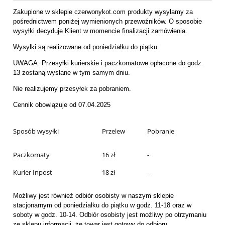
Zakupione w sklepie czerwonykot.com produkty wysyłamy za
pośrednictwem poniżej wymienionych przewoźników. O sposobie
wysyłki decyduje Klient w momencie finalizacji zamówienia.
Wysyłki są realizowane od poniedziałku do piątku.
UWAGA: Przesyłki kurierskie i paczkomatowe opłacone do godz.
13 zostaną wysłane w tym samym dniu.
Nie realizujemy przesyłek za pobraniem.
Cennik obowiązuje od 07.04.2025
Sposób wysyłki
Przelew
Pobranie
Paczkomaty
16 zł
-
Kurier Inpost
18 zł
-
Możliwy jest również odbiór osobisty w naszym sklepie
stacjonarnym od poniedziałku do piątku w godz. 11-18 oraz w
soboty w godz. 10-14. Odbiór osobisty jest możliwy po otrzymaniu
ze sklepu informacji, że towar jest gotowy do odbioru.