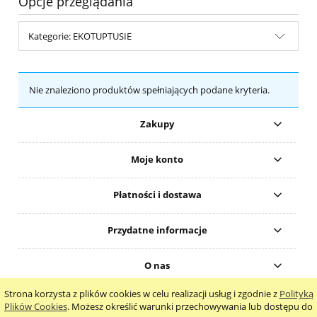
Opcje przeglądania
Kategorie: EKOTUPTUSIE
Nie znaleziono produktów spełniających podane kryteria.
Zakupy
Moje konto
Płatności i dostawa
Przydatne informacje
O nas
Strona korzysta z plików cookies w celu realizacji usług i zgodnie z
Polityką
pokaż pełną wersję strony
Plików Cookies
. Możesz określić warunki przechowywania lub dostępu do