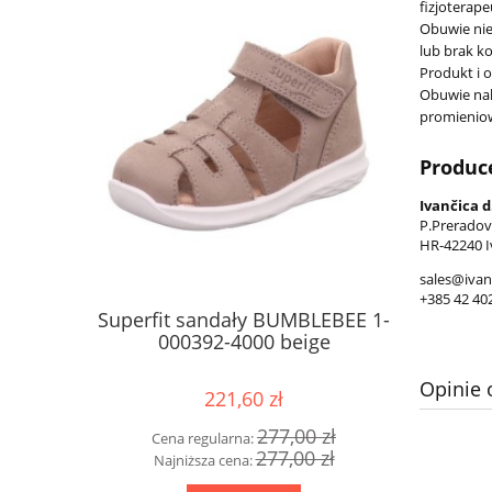
fizjoterape
Obuwie nie
lub brak k
Produkt i 
Obuwie nal
promieniow
Produc
Ivančica d
P.Preradov
HR-42240 I
sales@ivan
+385 42 40
Superfit sandały BUMBLEBEE 1-
Superfi
000392-4000 beige
000516-
Opinie 
221,60 zł
277,00 zł
Cena regularna:
Cena
277,00 zł
Najniższa cena:
Najn