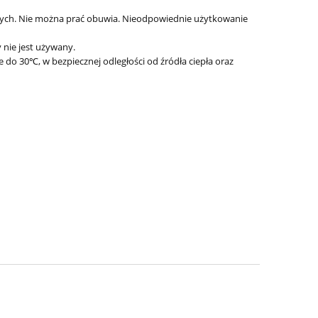
nych. Nie można prać obuwia. Nieodpowiednie użytkowanie
 nie jest używany.
 30℃, w bezpiecznej odległości od źródła ciepła oraz
Superfit sandały BUMBLEBEE 1-
Superfit sandał
000392-8000 blau
PIXIE grau/
221,60 zł
199,
277,00 zł
Cena regularna:
Cena regularn
277,00 zł
Najniższa cena:
Najniższa cen