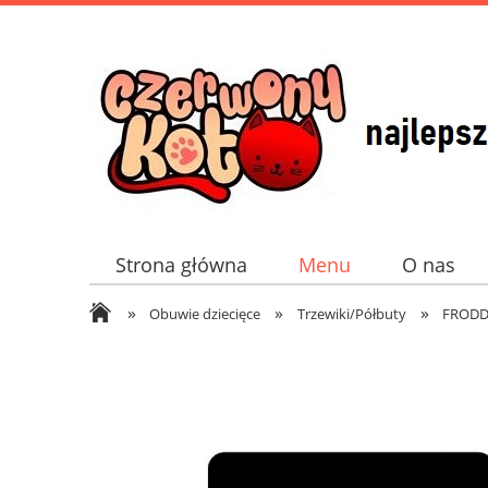
Strona główna
Menu
O nas
»
»
»
Obuwie dziecięce
Trzewiki/Półbuty
FROD