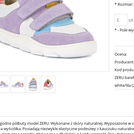
*
Rozmiar:
szt
*
- Pole w
Ocena:
Producent
Kod produ
ZERU bare
white/lila 
ygodne półbuty model ZERU. Wykonane z skóry naturalnej. Wyposażone w s
a wyściółka. Posiadają niezwykle elastyczne podeszwy z kauczuku naturaln
z elastyczne zapiętki. Wykonane z dbałością o każdy szczegół. Przy doborze