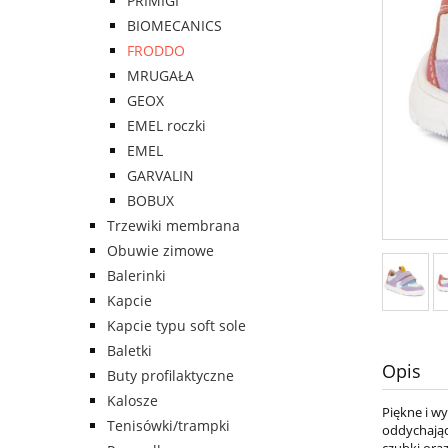
PRIMIGI
BIOMECANICS
FRODDO
MRUGAŁA
GEOX
EMEL roczki
EMEL
GARVALIN
BOBUX
Trzewiki membrana
Obuwie zimowe
Balerinki
Kapcie
Kapcie typu soft sole
Baletki
Opis
Buty profilaktyczne
Kalosze
Piękne i w
Tenisówki/trampki
oddychając
czubki ora