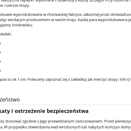
 i szersze stopy.
obuwie wyprodukowane w chorwackiej fabryce, założonej przez doświadcz
ędąc wiodącym producentem w swoim kraju. Każda para wyprodukowana jest
yjazny środowisku.
kładek:
m
m
m
m
apas to ok 1 cm. Polecamy zapoznać się z zakładką: Jak mierzyć stopy.
kliknij
czeństwo
katy i ostrzeżenie bezpieczeństwa
ży stosować zgodnie z jego przewidzianym zastosowaniem. Przed pierwszym
ka. W przypadku stwierdzenia wad wrodzonych lub nabytych kończyn dolnyc