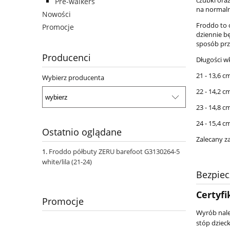
Pre-walkers
na normalne
Nowości
Froddo to 
Promocje
dziennie b
sposób prz
Producenci
Długości w
21 - 13,6 c
Wybierz producenta
22 - 14,2 c
23 - 14,8 c
24 - 15,4 c
Ostatnio oglądane
Zalecany z
Froddo półbuty ZERU barefoot G3130264-5
white/lila (21-24)
Bezpie
Certyfi
Promocje
Wyrób nale
stóp dziec