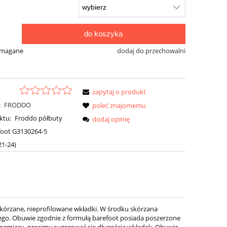
do koszyka
.
ymagane
dodaj do przechowalni
zapytaj o produkt
:
FRODDO
poleć znajomemu
ktu:
Froddo półbuty
dodaj opinię
foot G3130264-5
(21-24)
kórzane, nieprofilowane wkładki. W środku skórzana
ego. Obuwie zgodnie z formułą barefoot posiada poszerzone
 rozmiaru, prosimy sugerować się długością wkładek. Obuwie