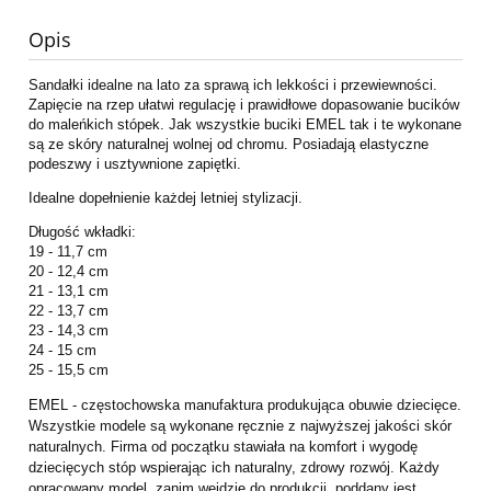
Opis
Sandałki idealne na lato za sprawą ich lekkości i przewiewności.
Zapięcie na rzep ułatwi regulację i prawidłowe dopasowanie bucików
do maleńkich stópek. Jak wszystkie buciki EMEL tak i te wykonane
są ze skóry naturalnej wolnej od chromu. Posiadają elastyczne
podeszwy i usztywnione zapiętki.
Idealne dopełnienie każdej letniej stylizacji.
Długość wkładki:
19 - 11,7 cm
20 - 12,4 cm
21 - 13,1 cm
22 - 13,7 cm
23 - 14,3 cm
24 - 15 cm
25 - 15,5 cm
EMEL - częstochowska manufaktura produkująca obuwie dziecięce.
Wszystkie modele są wykonane ręcznie z najwyższej jakości skór
naturalnych. Firma od początku stawiała na komfort i wygodę
dziecięcych stóp wspierając ich naturalny, zdrowy rozwój. Każdy
opracowany model, zanim wejdzie do produkcji, poddany jest