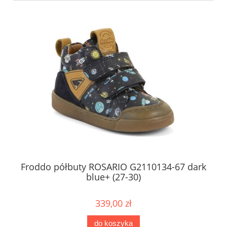
e+
Froddo półbuty ROSARIO G2110134-67 dark
blue+ (27-30)
339,00 zł
do koszyka