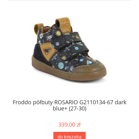
e+
Froddo półbuty ROSARIO G2110134-67 dark
blue+ (27-30)
339,00 zł
do koszyka