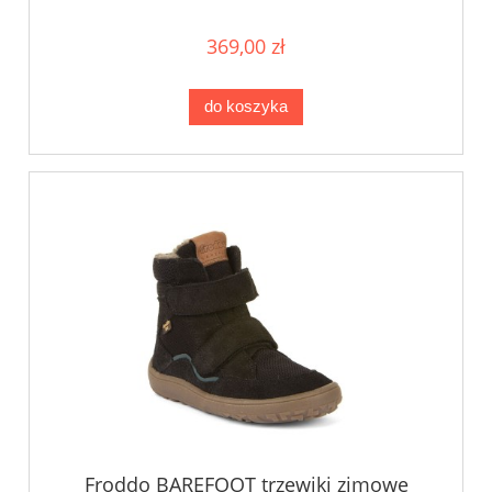
369,00 zł
do koszyka
Froddo BAREFOOT trzewiki zimowe