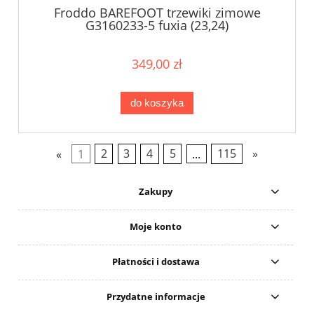
Froddo BAREFOOT trzewiki zimowe
G3160233-5 fuxia (23,24)
349,00 zł
do koszyka
«
1
2
3
4
5
...
115
»
Zakupy
Moje konto
Płatności i dostawa
Przydatne informacje