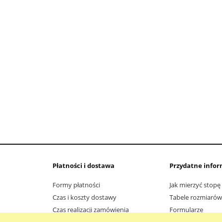
sandały EMILY 1-006133-
EMEL sandały es 2509-31 fusb
00 hellgrau/rosa
247,20 zł
191,20 zł
309,00 zł
239,00 zł
 regularna:
Cena regularna:
289,00 zł
239,00 zł
iższa cena:
Najniższa cena:
do koszyka
do koszyka
Płatności i dostawa
Przydatne infor
Formy płatności
Jak mierzyć stopę
Czas i koszty dostawy
Tabele rozmiarów
Czas realizacji zamówienia
Formularze