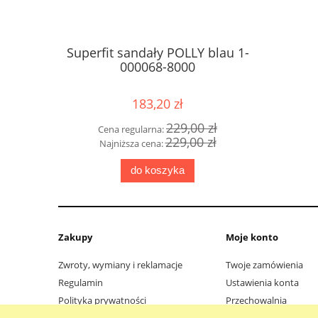
Superfit sandały POLLY blau 1-
Superfit 
000068-8000
25
183,20 zł
229,00 zł
Cena regularna:
Cena
229,00 zł
Najniższa cena:
Najn
do koszyka
Zakupy
Moje konto
Zwroty, wymiany i reklamacje
Twoje zamówienia
Regulamin
Ustawienia konta
Polityka prywatności
Przechowalnia