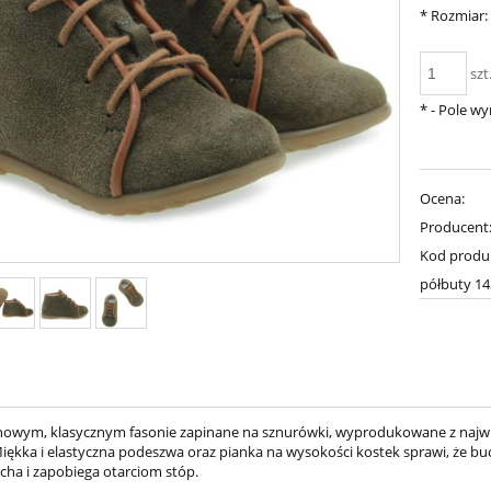
*
Rozmiar:
szt
*
- Pole w
Ocena:
Producent
Kod produ
półbuty 1
nowym, klasycznym fasonie zapinane na sznurówki, wyprodukowane z najwi
Miękka i elastyczna podeszwa oraz pianka na wysokości kostek sprawi, że b
cha i zapobiega otarciom stóp.