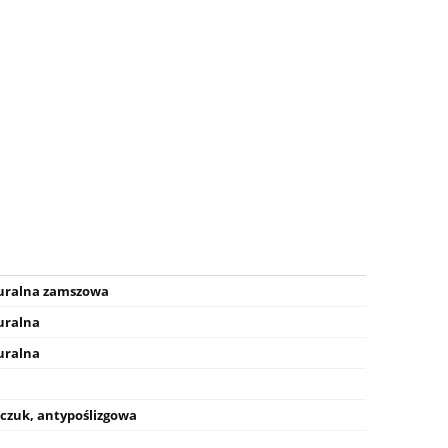
uralna zamszowa
uralna
uralna
i
zuk, antypoślizgowa