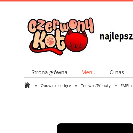
Strona główna
Menu
O nas
»
»
»
Obuwie dziecięce
Trzewiki/Półbuty
EMEL r