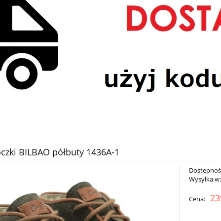
czki BILBAO półbuty 1436A-1
Dostępnoś
Wysyłka w
23
Cena: