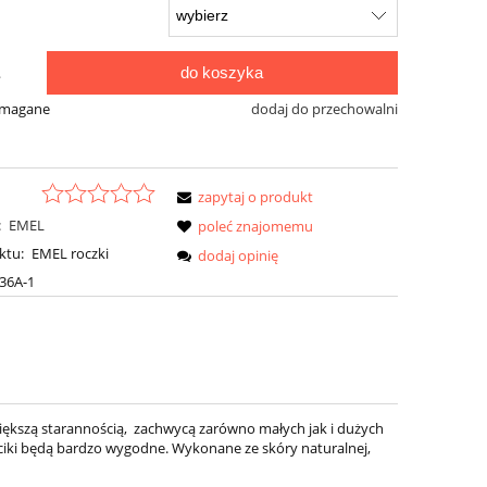
do koszyka
.
ymagane
dodaj do przechowalni
zapytaj o produkt
:
EMEL
poleć znajomemu
ktu:
EMEL roczki
dodaj opinię
436A-1
ększą starannością, zachwycą zarówno małych jak i dużych
uciki będą bardzo wygodne. Wykonane ze skóry naturalnej,