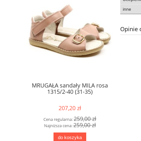
inne
Opinie 
MRUGAŁA sandały MILA rosa
Superf
1315/2-40 (31-35)
6090
207,20 zł
259,00 zł
Cena regularna:
Cena
259,00 zł
Najniższa cena:
Najn
do koszyka