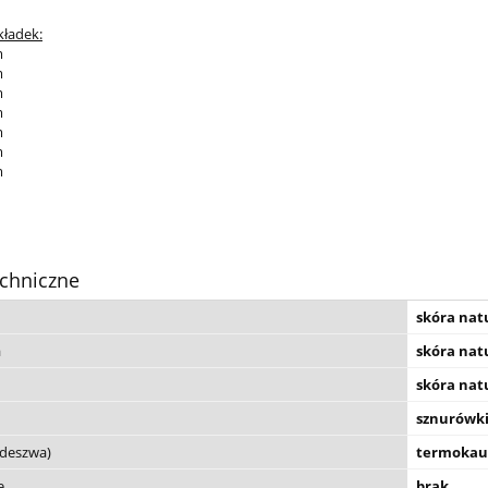
kładek:
m
m
m
m
m
m
m
chniczne
skóra nat
a
skóra nat
skóra nat
sznurówk
odeszwa)
termokauc
e
brak