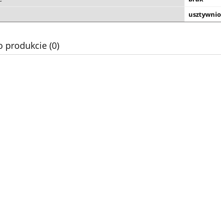
usztywnio
o produkcie (0)
it sandały FANNI 1-
EMEL sandały roczki es 2428
37-8500 lila/rosa
167,20 zł
199,20 zł
209,00 zł
249,00 zł
 regularna:
Cena regularna:
209,00 zł
249,00 zł
iższa cena:
Najniższa cena:
do koszyka
do koszyka