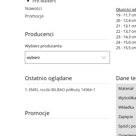
Pre-walkers
Nowości
Długości w
19 - 11,7 c
Promocje
20 - 12,4 c
21 - 13,1 c
22 - 13,7 c
Producenci
23 - 14,3 c
24 - 15,0 c
Wybierz producenta
25 - 15,5 c
Ostatnio oglądane
Dane te
Materiał
EMEL roczki BILBAO półbuty 1436A-1
Wyściółk
Wkładka
Promocje
Zapięcie
Spód ( p
Ociepleni