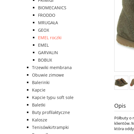
PRIMIGI
BIOMECANICS
FRODDO
MRUGAŁA
GEOX
EMEL roczki
EMEL
GARVALIN
BOBUX
Trzewiki membrana
Obuwie zimowe
Balerinki
Kapcie
Kapcie typu soft sole
Baletki
Opis
Buty profilaktyczne
Półbuty o 
Kalosze
klientów. 
Tenisówki/trampki
która oddy